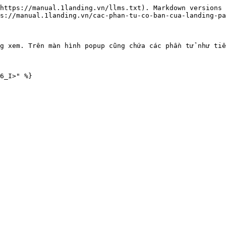
https://manual.1landing.vn/llms.txt). Markdown versions 
s://manual.1landing.vn/cac-phan-tu-co-ban-cua-landing-pa
g xem. Trên màn hình popup cũng chứa các phần tử như tiê