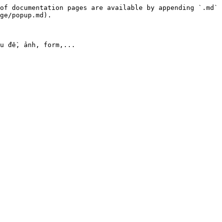
of documentation pages are available by appending `.md` 
ge/popup.md).

u đề, ảnh, form,...
